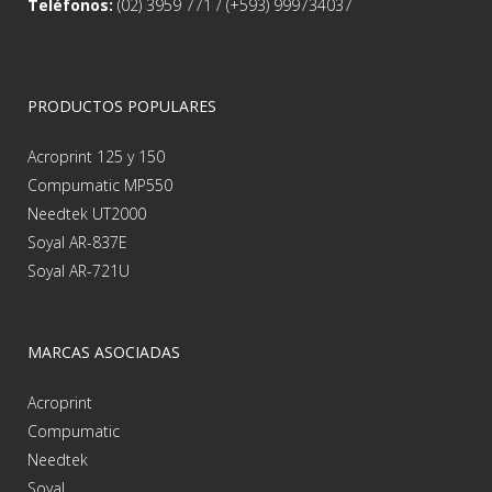
Teléfonos:
(02) 3959 771 / (+593) 999734037
PRODUCTOS POPULARES
Acroprint 125 y 150
Compumatic MP550
Needtek UT2000
Soyal AR-837E
Soyal AR-721U
MARCAS ASOCIADAS
Acroprint
Compumatic
Needtek
Soyal