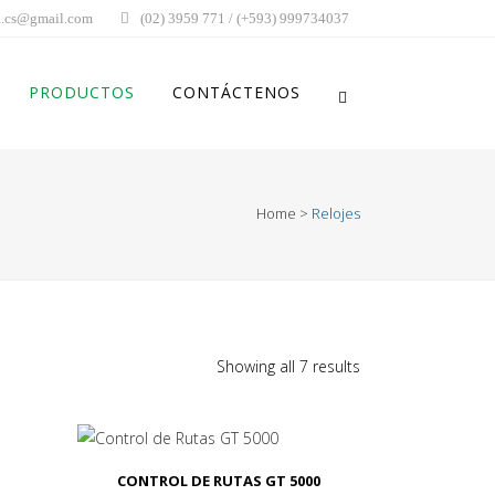
.cs@gmail.com
(02) 3959 771 / (+593) 999734037
PRODUCTOS
CONTÁCTENOS
Home
>
Relojes
Showing all 7 results
CONTROL DE RUTAS GT 5000