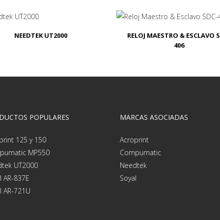
NEEDTEK UT2000
RELOJ MAESTRO & ESCLAVO S
406
DUCTOS POPULARES
MARCAS ASOCIADAS
print 125 y 150
Acroprint
pumatic MP550
Compumatic
tek UT2000
Needtek
l AR-837E
Soyal
l AR-721U