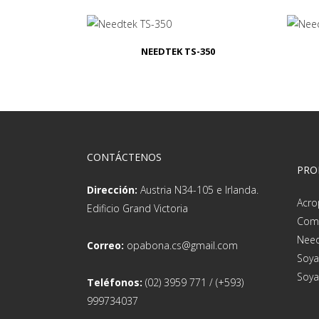
NEEDTEK TS-350
CONTÁCTENOS
PRO
Dirección:
Austria N34-105 e Irlanda.
Acro
Edificio Grand Victoria
Com
Need
Correo:
opabona.cs@gmail.com
Soya
Soya
Teléfonos:
(02) 3959 771 / (+593)
999734037