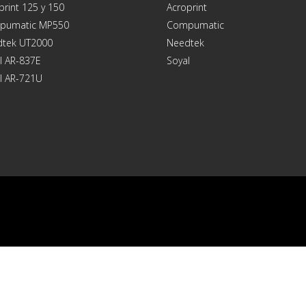
print 125 y 150
Acroprint
pumatic MP550
Compumatic
tek UT2000
Needtek
l AR-837E
Soyal
l AR-721U