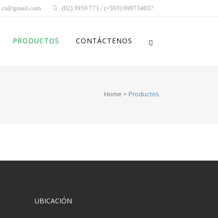
.cs@gmail.com
(02) 3959 771 / (+593) 999734037
PRODUCTOS
CONTÁCTENOS
Home
>
Productos
UBICACIÓN