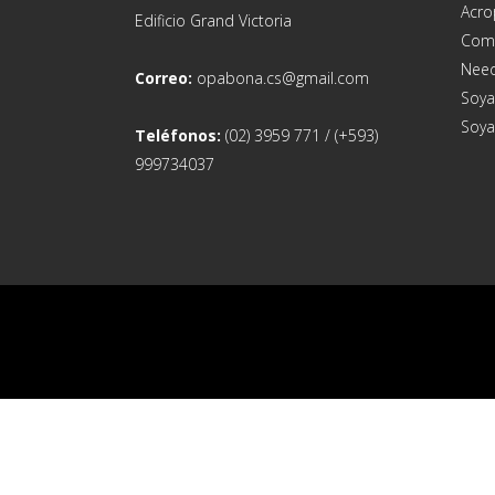
Acro
Edificio Grand Victoria
Com
Need
Correo:
opabona.cs@gmail.com
Soya
Soya
Teléfonos:
(02) 3959 771 / (+593)
999734037