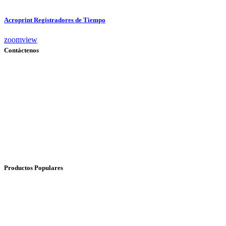
Acroprint Registradores de Tiempo
zoom
view
Contáctenos
Dirección:
Austria N34-105 e Irlanda. Edificio Grand Victoria
Correo:
opabona.cs@gmail.com
Teléfonos:
(02) 3959 771 / (+593) 999734037
Productos Populares
Acroprint 125 y 150
Compumatic MP550
Needtek UT2000