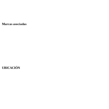
Soyal AR-837E
Soyal AR-721U
Marcas asociadas
Acroprint
Compumatic
Needtek
Soyal
UBICACIÓN