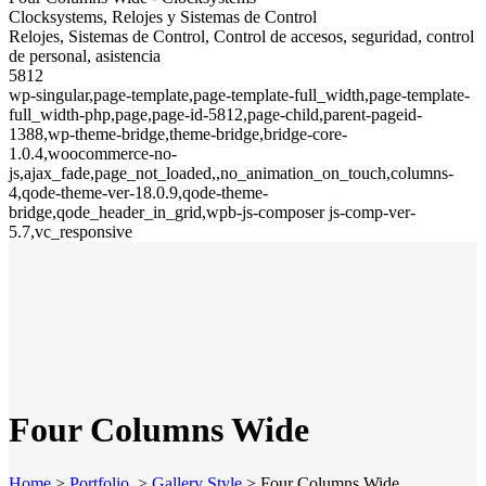
Clocksystems, Relojes y Sistemas de Control
Relojes, Sistemas de Control, Control de accesos, seguridad, control
de personal, asistencia
5812
wp-singular,page-template,page-template-full_width,page-template-
full_width-php,page,page-id-5812,page-child,parent-pageid-
1388,wp-theme-bridge,theme-bridge,bridge-core-
1.0.4,woocommerce-no-
js,ajax_fade,page_not_loaded,,no_animation_on_touch,columns-
4,qode-theme-ver-18.0.9,qode-theme-
bridge,qode_header_in_grid,wpb-js-composer js-comp-ver-
5.7,vc_responsive
Four Columns Wide
Home
>
Portfolio
>
Gallery Style
>
Four Columns Wide