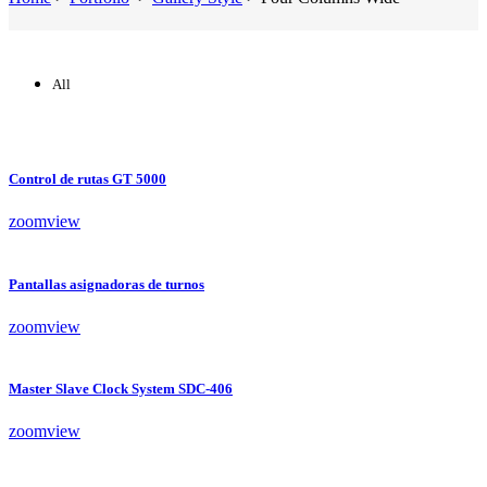
All
Control de rutas GT 5000
zoom
view
Pantallas asignadoras de turnos
zoom
view
Master Slave Clock System SDC-406
zoom
view