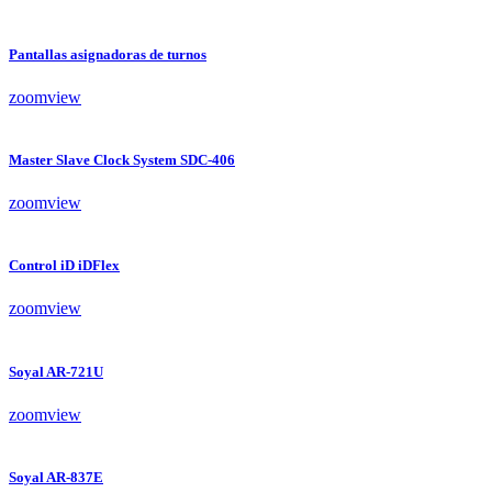
Pantallas asignadoras de turnos
zoom
view
Master Slave Clock System SDC-406
zoom
view
Control iD iDFlex
zoom
view
Soyal AR-721U
zoom
view
Soyal AR-837E