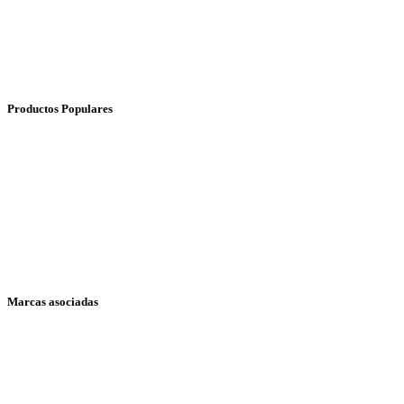
Teléfonos:
(02) 3959 771 / (+593) 999734037
Productos Populares
Acroprint 125 y 150
Compumatic MP550
Needtek UT2000
Soyal AR-837E
Soyal AR-721U
Marcas asociadas
Acroprint
Compumatic
Needtek