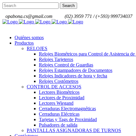
opabona.cs@gmail.com
(02) 3959 771 / (+593) 999734037
Quiénes somos
Productos
RELOJES
Relojes Biométricos para Control de Asistencia de
Relojes Tarjeteros
Relojes Control de Guardias
Relojes Estampadores de Documentos
Relojes Indicadores de hora y fecha
Relojes Costómetros
CONTROL DE ACCESOS
Lectores Biométricos
Lectores de Proximidad
Lectores Wiegand
Cerraduras Electromagnéticas
Cerraduras Eléctricas
Tarjetas y Tags de Proximidad
Pulsadores de salida
PANTALLAS ASIGNADORAS DE TURNOS
Contáctenos