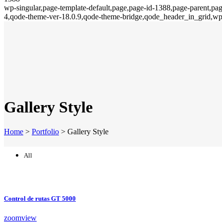
wp-singular,page-template-default,page,page-id-1388,page-parent,p
4,qode-theme-ver-18.0.9,qode-theme-bridge,qode_header_in_grid,wp
Gallery Style
Home
>
Portfolio
>
Gallery Style
All
Control de rutas GT 5000
zoom
view