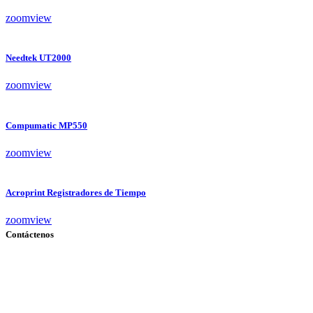
zoom
view
Needtek UT2000
zoom
view
Compumatic MP550
zoom
view
Acroprint Registradores de Tiempo
zoom
view
Contáctenos
Dirección:
Austria N34-105 e Irlanda. Edificio Grand Victoria
Correo:
opabona.cs@gmail.com