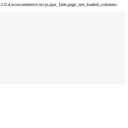
re-1.0.4,woocommerce-no-js,ajax_fade,page_not_loaded,,columns-