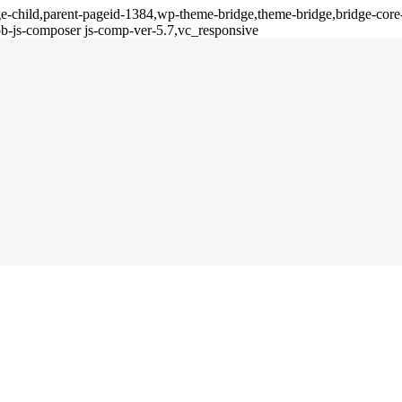
age-child,parent-pageid-1384,wp-theme-bridge,theme-bridge,bridge-co
b-js-composer js-comp-ver-5.7,vc_responsive