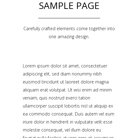
SAMPLE PAGE
Carefully crafted elements come together into
one amazing design.
Lorem ipsum dolor sit amet, consectetuer
adipiscing elit, sed diam nonummy nibh
euismod tincidunt ut laoreet dolore magna
aliquam erat volutpat. Ut wisi enim ad minim
veniam, quis nostrud exerci tation
ullamcorper suscipit lobortis nisl ut aliquip ex
ea commodo consequat. Duis autem vel eum
iriure dolor in hendrerit in vulputate velit esse
molestie consequat, vel illum dolore eu
feugiat nulla facilisis at vero eros et accumsan