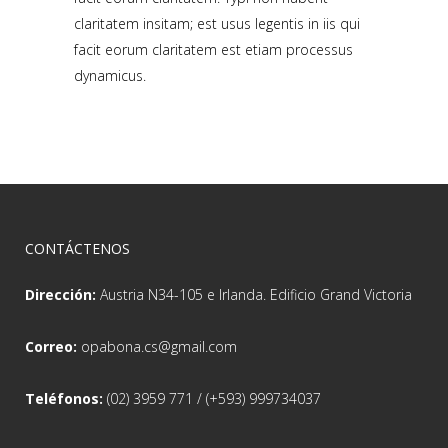
claritatem insitam; est usus legentis in iis qui
facit eorum claritatem est etiam processus
dynamicus.
CONTÁCTENOS
Dirección:
Austria N34-105 e Irlanda. Edificio Grand Victoria
Correo:
opabona.cs@gmail.com
Teléfonos:
(02) 3959 771 / (+593) 999734037