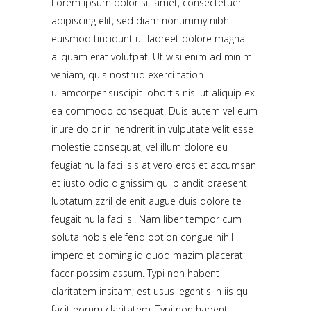
Lorem ipsum dolor sit amet, consectetuer
adipiscing elit, sed diam nonummy nibh
euismod tincidunt ut laoreet dolore magna
aliquam erat volutpat. Ut wisi enim ad minim
veniam, quis nostrud exerci tation
ullamcorper suscipit lobortis nisl ut aliquip ex
ea commodo consequat. Duis autem vel eum
iriure dolor in hendrerit in vulputate velit esse
molestie consequat, vel illum dolore eu
feugiat nulla facilisis at vero eros et accumsan
et iusto odio dignissim qui blandit praesent
luptatum zzril delenit augue duis dolore te
feugait nulla facilisi. Nam liber tempor cum
soluta nobis eleifend option congue nihil
imperdiet doming id quod mazim placerat
facer possim assum. Typi non habent
claritatem insitam; est usus legentis in iis qui
facit eorum claritatem. Typi non habent