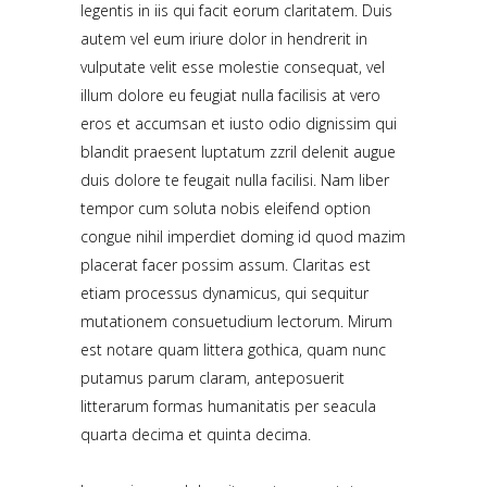
legentis in iis qui facit eorum claritatem. Duis
autem vel eum iriure dolor in hendrerit in
vulputate velit esse molestie consequat, vel
illum dolore eu feugiat nulla facilisis at vero
eros et accumsan et iusto odio dignissim qui
blandit praesent luptatum zzril delenit augue
duis dolore te feugait nulla facilisi. Nam liber
tempor cum soluta nobis eleifend option
congue nihil imperdiet doming id quod mazim
placerat facer possim assum. Claritas est
etiam processus dynamicus, qui sequitur
mutationem consuetudium lectorum. Mirum
est notare quam littera gothica, quam nunc
putamus parum claram, anteposuerit
litterarum formas humanitatis per seacula
quarta decima et quinta decima.