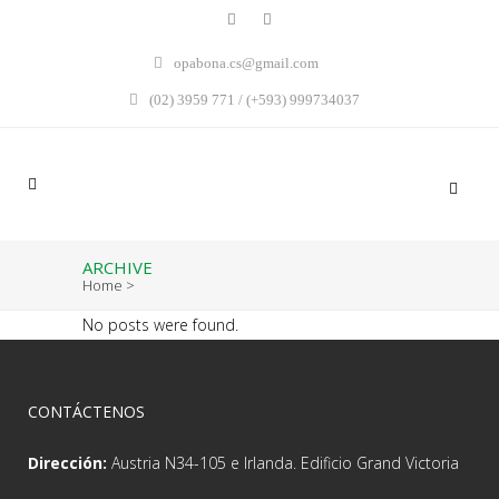
opabona.cs@gmail.com
(02) 3959 771 / (+593) 999734037
ARCHIVE
Home
>
No posts were found.
CONTÁCTENOS
Dirección:
Austria N34-105 e Irlanda. Edificio Grand Victoria