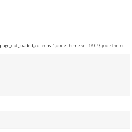
de,page_not_loaded,,columns-4,qode-theme-ver-18.0.9,qode-theme-