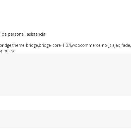
 de personal, asistencia
e-bridge,theme-bridge,bridge-core-1.0.4,woocommerce-no-js,ajax_fa
sponsive