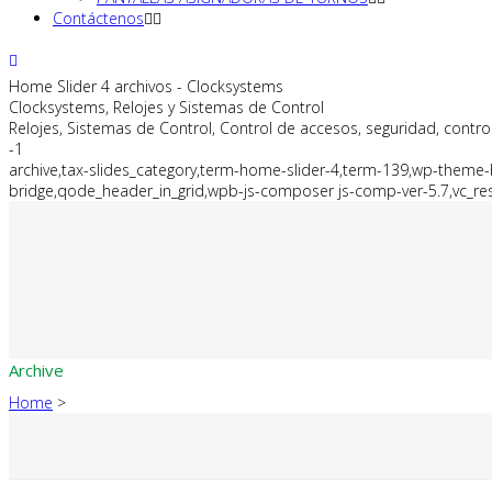
Contáctenos
Home Slider 4 archivos - Clocksystems
Clocksystems, Relojes y Sistemas de Control
Relojes, Sistemas de Control, Control de accesos, seguridad, control
-1
archive,tax-slides_category,term-home-slider-4,term-139,wp-them
bridge,qode_header_in_grid,wpb-js-composer js-comp-ver-5.7,vc_re
Archive
Home
>