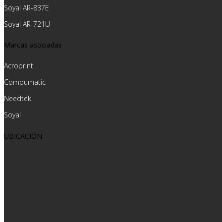
Soyal AR-837E
Soyal AR-721U
Marcas asociadas
Acroprint
Compumatic
Needtek
Soyal
UBICACIÓN