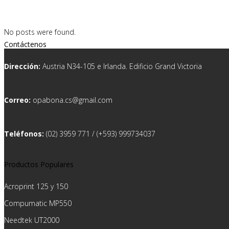
No posts were found.
Contáctenos
Dirección:
Austria N34-105 e Irlanda. Edificio Grand Victoria
Correo:
opabona.cs@gmail.com
Teléfonos:
(02) 3959 771 / (+593) 999734037
Productos Populares
Acroprint 125 y 150
Compumatic MP550
Needtek UT2000