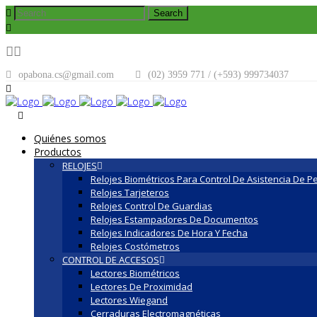
opabona.cs@gmail.com
(02) 3959 771 / (+593) 999734037
Quiénes somos
Productos
RELOJES
Relojes Biométricos Para Control De Asistencia De P
Relojes Tarjeteros
Relojes Control De Guardias
Relojes Estampadores De Documentos
Relojes Indicadores De Hora Y Fecha
Relojes Costómetros
CONTROL DE ACCESOS
Lectores Biométricos
Lectores De Proximidad
Lectores Wiegand
Cerraduras Electromagnéticas