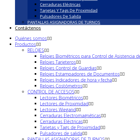
Cerraduras Eléctricas
Tarjetas Y Tags De Proximidad
Pulsadores De Salida
PANTALLAS ASIGNADORAS DE TURNOS
Contáctenos
Quiénes somos
Productos
RELOJES
Relojes Biométricos para Control de Asistencia d
Relojes Tarjeteros
Relojes Control de Guardias
Relojes Estampadores de Documentos
Relojes Indicadores de hora y fecha
Relojes Costómetros
CONTROL DE ACCESOS
Lectores Biométricos
Lectores de Proximidad
Lectores Wiegand
Cerraduras Electromagnéticas
Cerraduras Eléctricas
Tarjetas y Tags de Proximidad
Pulsadores de salida
PANTALLAS ASIGNADORAS DE TURNOS