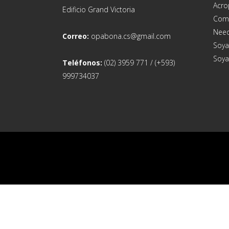
Acro
Edificio Grand Victoria
Com
Need
Correo:
opabona.cs@gmail.com
Soya
Soya
Teléfonos:
(02) 3959 771 / (+593)
999734037