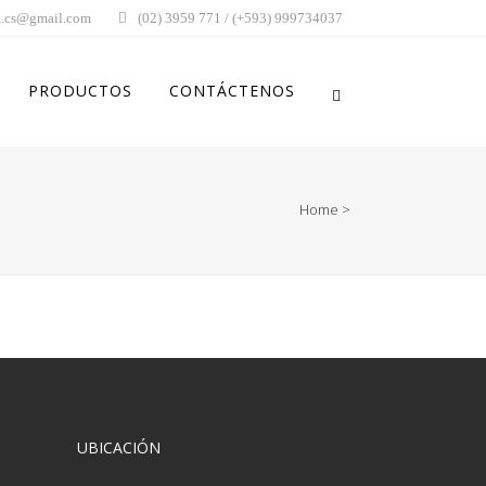
.cs@gmail.com
(02) 3959 771 / (+593) 999734037
PRODUCTOS
CONTÁCTENOS
Home
>
UBICACIÓN