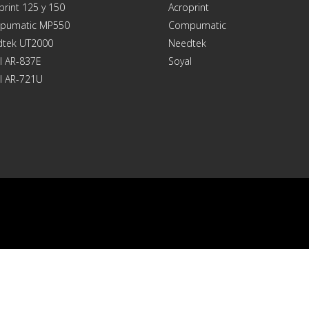
print 125 y 150
Acroprint
pumatic MP550
Compumatic
tek UT2000
Needtek
l AR-837E
Soyal
l AR-721U