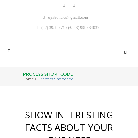
opabona.cs@gmail.com
(02) 3959 771 / (+593) 999734037
PROCESS SHORTCODE
Home
>
Process Shortcode
SHOW INTERESTING
FACTS ABOUT YOUR