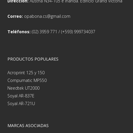
Dirección:
Austria N34-105 e Irlanda. Edificio Grand Victoria
Correo:
opabona.cs@gmail.com
Teléfonos:
(02) 3959 771 / (+593) 999734037
PRODUCTOS POPULARES
Acroprint 125 y 150
Compumatic MP550
Needtek UT2000
Soyal AR-837E
Soyal AR-721U
MARCAS ASOCIADAS