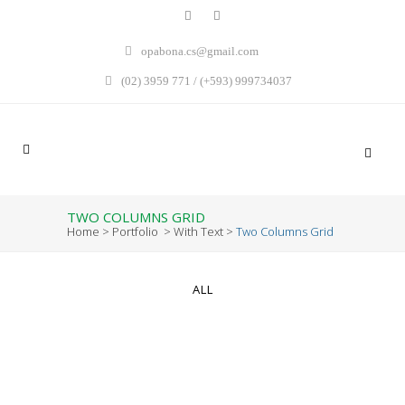
opabona.cs@gmail.com
(02) 3959 771 / (+593) 999734037
TWO COLUMNS GRID
Home
>
Portfolio
>
With Text
>
Two Columns Grid
ALL
ZOOM
VIEW