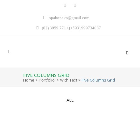
opabona.cs@gmail.com
(02) 3959 771 / (+593) 999734037
FIVE COLUMNS GRID
Home
>
Portfolio
>
With Text
>
Five Columns Grid
ALL
ZOOM
VIEW