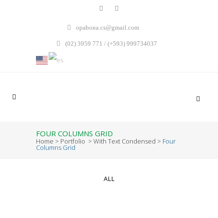
opabona.cs@gmail.com
(02) 3959 771 / (+593) 999734037
FOUR COLUMNS GRID
Home
>
Portfolio
>
With Text Condensed
>
Four
Columns Grid
ALL
ZOOM
VIEW