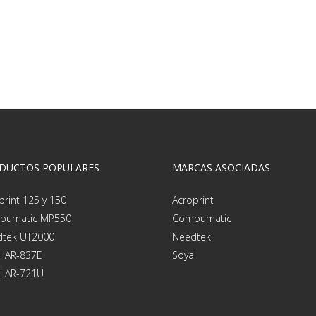
DUCTOS POPULARES
MARCAS ASOCIADAS
print 125 y 150
Acroprint
pumatic MP550
Compumatic
tek UT2000
Needtek
l AR-837E
Soyal
l AR-721U