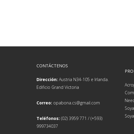
ZOOM
VIEW
SOYAL AR-721U
ZOOM
VIEW
SOYAL AR-837E
ZOOM
ZOOM
VIEW
VIEW
NEEDTEK UT2000
ZOOM
VIEW
COMPUMATIC MP550
ZOOM
VIEW
ACROPRINT REGISTRADORES
ZOOM
VIEW
DE TIEMPO
ZOOM
VIEW
ZOOM
VIEW
CONTÁCTENOS
PRO
Dirección:
Austria N34-105 e Irlanda.
Acro
Edificio Grand Victoria
Com
Need
Correo:
opabona.cs@gmail.com
Soya
Soya
Teléfonos:
(02) 3959 771 / (+593)
999734037