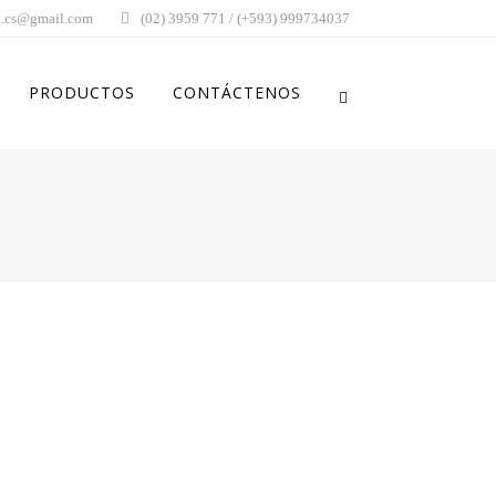
.cs@gmail.com
(02) 3959 771 / (+593) 999734037
PRODUCTOS
CONTÁCTENOS