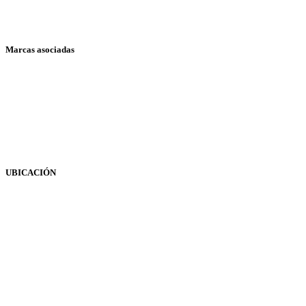
Soyal AR-721U
Marcas asociadas
Acroprint
Compumatic
Needtek
Soyal
UBICACIÓN