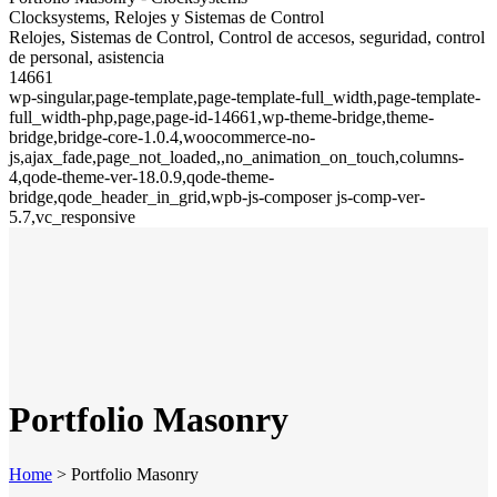
Clocksystems, Relojes y Sistemas de Control
Relojes, Sistemas de Control, Control de accesos, seguridad, control
de personal, asistencia
14661
wp-singular,page-template,page-template-full_width,page-template-
full_width-php,page,page-id-14661,wp-theme-bridge,theme-
bridge,bridge-core-1.0.4,woocommerce-no-
js,ajax_fade,page_not_loaded,,no_animation_on_touch,columns-
4,qode-theme-ver-18.0.9,qode-theme-
bridge,qode_header_in_grid,wpb-js-composer js-comp-ver-
5.7,vc_responsive
Portfolio Masonry
Home
>
Portfolio Masonry