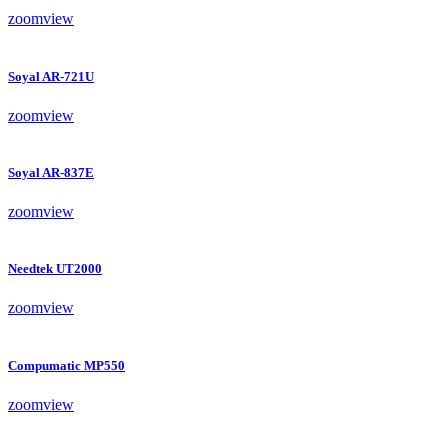
zoom
view
Soyal AR-721U
zoom
view
Soyal AR-837E
zoom
view
Needtek UT2000
zoom
view
Compumatic MP550
zoom
view