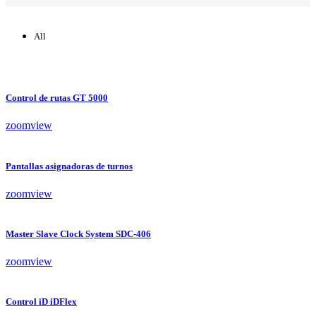
All
Control de rutas GT 5000
zoom
view
Pantallas asignadoras de turnos
zoom
view
Master Slave Clock System SDC-406
zoom
view
Control iD iDFlex