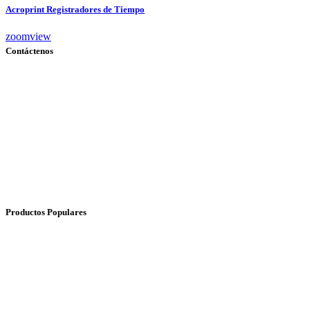
Acroprint Registradores de Tiempo
zoom
view
Contáctenos
Dirección:
Austria N34-105 e Irlanda. Edificio Grand Victoria
Correo:
opabona.cs@gmail.com
Teléfonos:
(02) 3959 771 / (+593) 999734037
Productos Populares
Acroprint 125 y 150
Compumatic MP550
Needtek UT2000
Soyal AR-837E