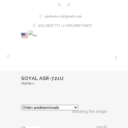
opabona.cs@gmail.com
(02) 3959 771 / (+593) 999734037
SOYAL ASR-721U
Home
>
Showing the single
result