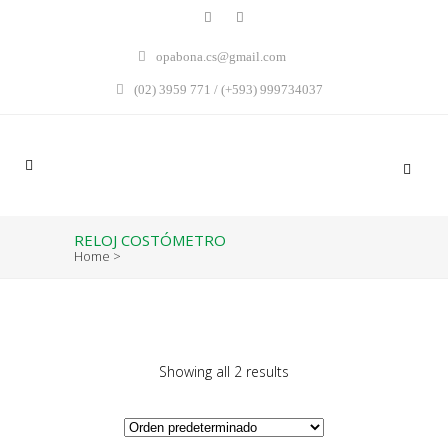
opabona.cs@gmail.com
(02) 3959 771 / (+593) 999734037
RELOJ COSTÓMETRO
Home
>
Showing all 2 results