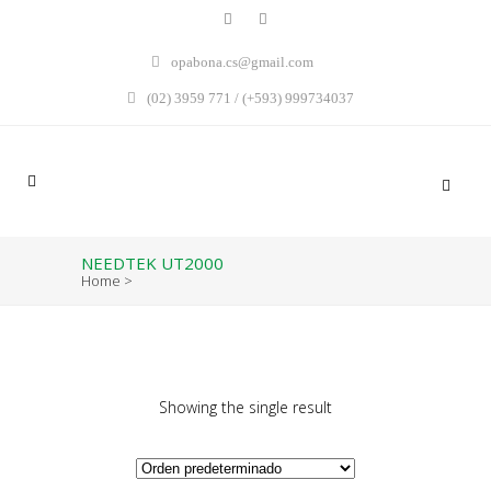
opabona.cs@gmail.com
(02) 3959 771 / (+593) 999734037
NEEDTEK UT2000
Home
>
Showing the single result